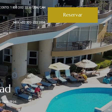
COSTO: 1 855 202 2236 USA/CAN
Reservar
MEX: +52 322 222 3556
dad
n nosotros.