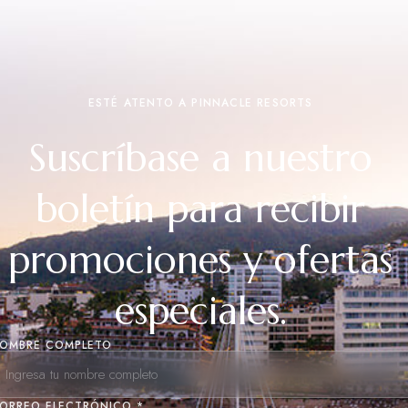
ESTÉ ATENTO A PINNACLE RESORTS
Suscríbase a nuestro
boletín para recibir
promociones y ofertas
especiales.
OMBRE COMPLETO
ORREO ELECTRÓNICO *