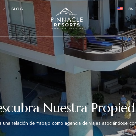
S
BLOG
SIN 
scubra Nuestra Propie
e una relación de trabajo como agencia de viajes asociándose co