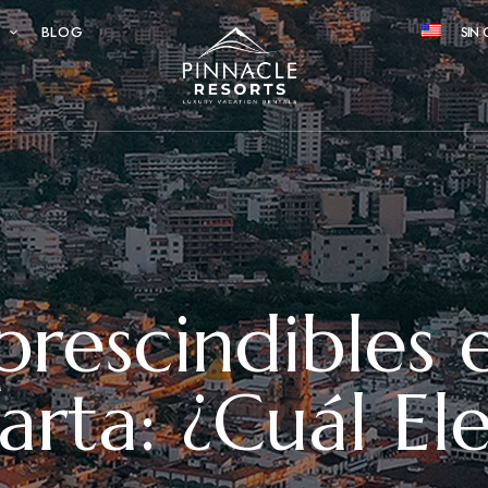
S
BLOG
SIN 
prescindibles 
arta: ¿Cuál El