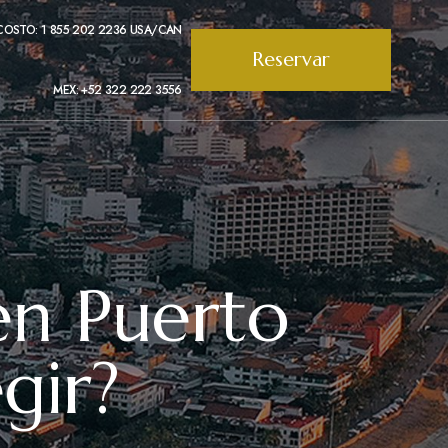
COSTO: 1 855 202 2236 USA/CAN
Reservar
MEX: +52 322 222 3556
en Puerto
egir?