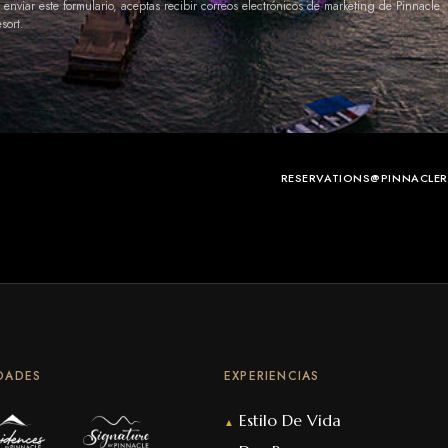
 enviar este formulario, aceptas recibir correos electrónicos de marketing de Pinnacle
sort.
RESERVATIONS@PINNACLE
DADES
EXPERIENCIAS
Estilo De Vida
▲