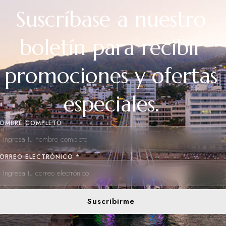
Suscríbase a nuestro
boletín para recibir
promociones y ofertas
especiales.
OMBRE COMPLETO
ORREO ELECTRÓNICO *
Suscribirme