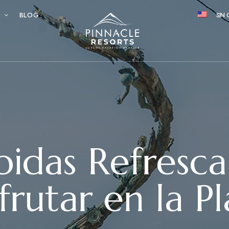
S
BLOG
SIN 
bidas Refresca
frutar en la P