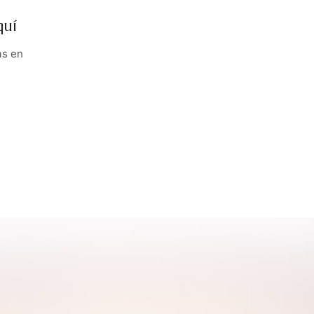
quí
as en