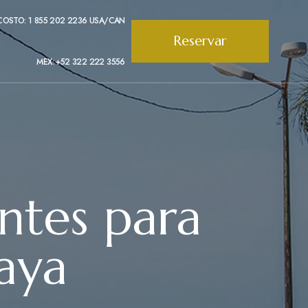
COSTO: 1 855 202 2236 USA/CAN
Reservar
MEX: +52 322 222 3556
ntes para
laya