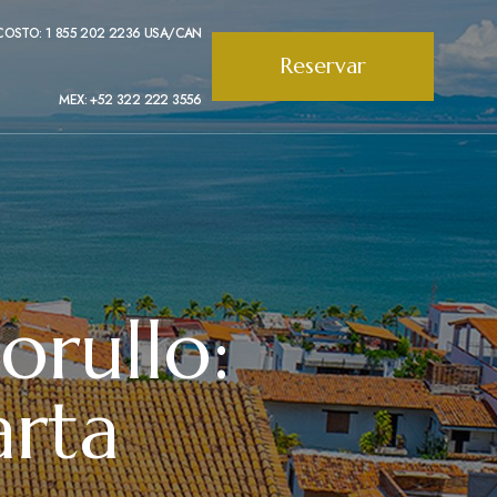
COSTO: 1 855 202 2236 USA/CAN
Reservar
MEX: +52 322 222 3556
orullo:
arta