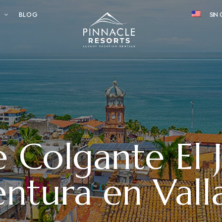
S
BLOG
SIN 
 Colgante El J
ntura en Vall