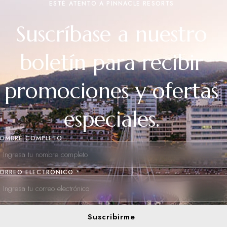
ESTÉ ATENTO A PINNACLE RESORTS
Suscríbase a nuestro
boletín para recibir
promociones y ofertas
especiales.
OMBRE COMPLETO
ORREO ELECTRÓNICO *
Suscribirme