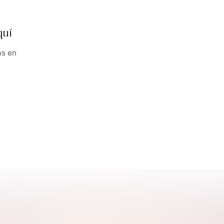
quí
as en