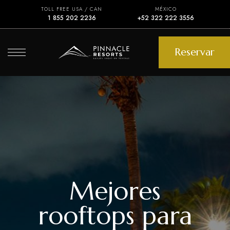
TOLL FREE USA / CAN
MÉXICO
1 855 202 2236
+52 322 222 3556
Reservar
Mejores
rooftops para