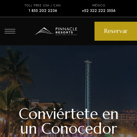
TOLL FREE USA / CAN
MÉXICO
1 855 202 2236
+52 322 222 3556
Reservar
Conviértete en
un Conocedor